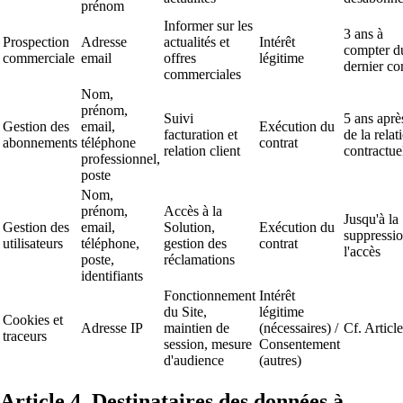
prénom
Informer sur les
3 ans à
Prospection
Adresse
actualités et
Intérêt
compter d
commerciale
email
offres
légitime
dernier co
commerciales
Nom,
prénom,
Suivi
5 ans aprè
Gestion des
email,
Exécution du
facturation et
de la relat
abonnements
téléphone
contrat
relation client
contractue
professionnel,
poste
Nom,
prénom,
Accès à la
Jusqu'à la
Gestion des
email,
Solution,
Exécution du
suppressi
utilisateurs
téléphone,
gestion des
contrat
l'accès
poste,
réclamations
identifiants
Fonctionnement
Intérêt
du Site,
légitime
Cookies et
Adresse IP
maintien de
(nécessaires) /
Cf. Article
traceurs
session, mesure
Consentement
d'audience
(autres)
Article 4. Destinataires des données à