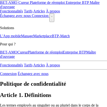
BET-AMO
Cureur
Plateforme de réemploi
Entreprise BTP
Maître
d'ouvrage
Fonctionnalités
Tarifs
Articles
À propos
Échangez avec nous
Connexion
Solutions
L'App mobile
Manage
Marketplace
BTP-Match
Pour qui ?
BET-AMO
Cureur
Plateforme de réemploi
Entreprise BTP
Maître
d'ouvrage
Fonctionnalités
Tarifs
Articles
À propos
Connexion
Échangez avec nous
Politique de confidentialité
Article 1. Définitions
Les termes employés au singulier ou au pluriel dans le corps de la