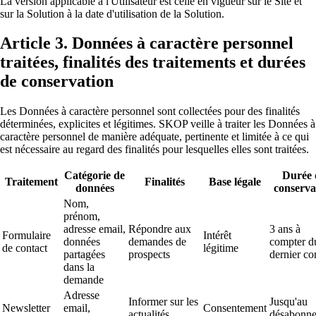
La version applicable à l'Utilisateur est celle en vigueur sur le Site et
sur la Solution à la date d'utilisation de la Solution.
Article 3. Données à caractère personnel
traitées, finalités des traitements et durées
de conservation
Les Données à caractère personnel sont collectées pour des finalités
déterminées, explicites et légitimes. SKOP veille à traiter les Données à
caractère personnel de manière adéquate, pertinente et limitée à ce qui
est nécessaire au regard des finalités pour lesquelles elles sont traitées.
Catégorie de
Durée 
Traitement
Finalités
Base légale
données
conserva
Nom,
prénom,
adresse email,
Répondre aux
3 ans à
Formulaire
Intérêt
données
demandes de
compter d
de contact
légitime
partagées
prospects
dernier co
dans la
demande
Adresse
Informer sur les
Jusqu'au
Newsletter
email,
Consentement
actualités
désabonn