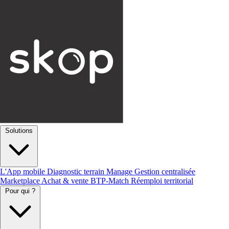
Solutions
L'App mobile
Diagnostic terrain
Manage
Gestion centralisée
Marketplace
Achat & vente
BTP-Match
Réemploi territorial
Pour qui ?