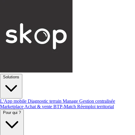
Solutions
L'App mobile
Diagnostic terrain
Manage
Gestion centralisée
Marketplace
Achat & vente
BTP-Match
Réemploi territorial
Pour qui ?