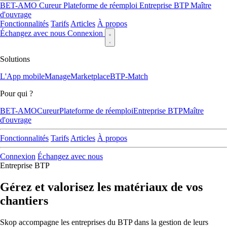
BET-AMO
Cureur
Plateforme de réemploi
Entreprise BTP
Maître
d'ouvrage
Fonctionnalités
Tarifs
Articles
À propos
Échangez avec nous
Connexion
Solutions
L'App mobile
Manage
Marketplace
BTP-Match
Pour qui ?
BET-AMO
Cureur
Plateforme de réemploi
Entreprise BTP
Maître
d'ouvrage
Fonctionnalités
Tarifs
Articles
À propos
Connexion
Échangez avec nous
Entreprise BTP
Gérez et valorisez les matériaux de vos
chantiers
Skop accompagne les entreprises du BTP dans la gestion de leurs